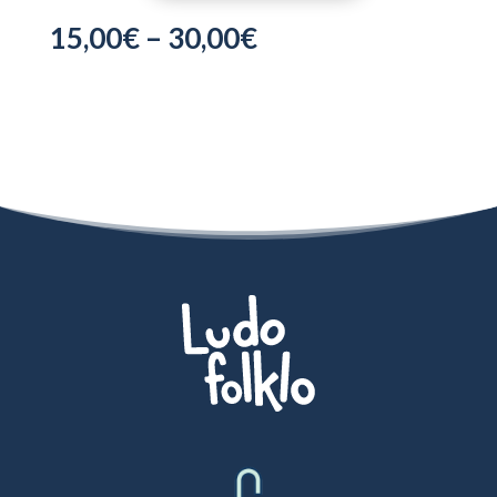
de
15,00
€
–
30,00
€
l'Entre-
Sambre-
et-
Meuse